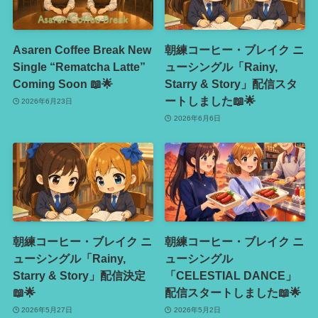
Asaren Coffee Break New
朝練コーヒー・ブレイク ニ
Single “Rematcha Latte”
ューシングル「Rainy,
Coming Soon 📖🌟
Starry & Story」配信スタ
ートしました📖🌟
2026年6月23日
2026年6月6日
朝練コーヒー・ブレイク ニ
朝練コーヒー・ブレイク ニ
ューシングル「Rainy,
ューシングル
Starry & Story」配信決定
「CELESTIAL DANCE」
📖🌟
配信スタートしました📖🌟
2026年5月27日
2026年5月2日