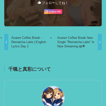
フォローしてね！
Follow Me
Asaren Coffee Break -
Asaren Coffee Break New
Rematcha Latte | English
Single "Rematcha Latte" Is
Lyrics Day 1
Now Streaming 📖🌟
千颯と真彩について