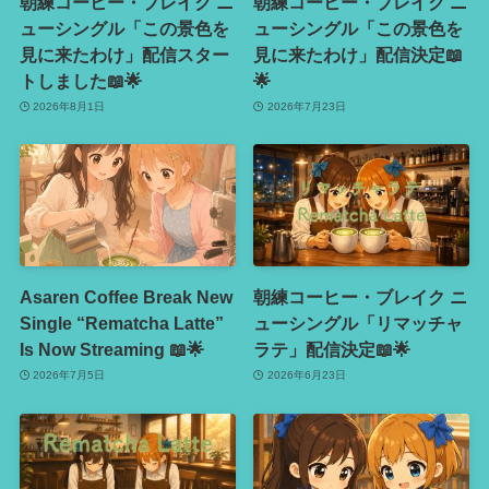
朝練コーヒー・ブレイク ニ
朝練コーヒー・ブレイク ニ
ューシングル「この景色を
ューシングル「この景色を
見に来たわけ」配信スター
見に来たわけ」配信決定📖
トしました📖🌟
🌟
2026年8月1日
2026年7月23日
Asaren Coffee Break New
朝練コーヒー・ブレイク ニ
Single “Rematcha Latte”
ューシングル「リマッチャ
Is Now Streaming 📖🌟
ラテ」配信決定📖🌟
2026年7月5日
2026年6月23日