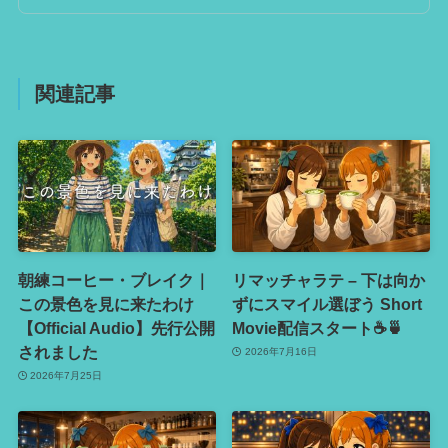
関連記事
朝練コーヒー・ブレイク｜
リマッチャラテ – 下は向か
この景色を見に来たわけ
ずにスマイル選ぼう Short
【Official Audio】先行公開
Movie配信スタート☕️🍵
されました
2026年7月16日
2026年7月25日