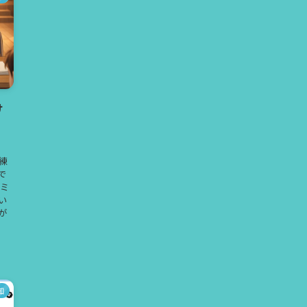
け
練
で
 ミ
追い
）が
知