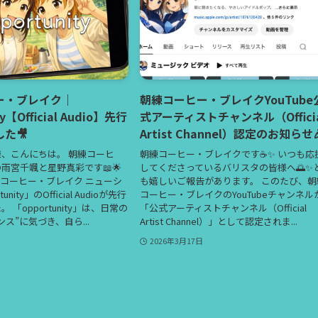
ー・ブレイク｜
朝練コーヒー・ブレイクYouTube
ty【Official Audio】先行
式アーティストチャンネル（Officia
た🎥
Artist Channel）認定のお知らせ
、こんにちは。 朝練コーヒ
朝練コーヒー・ブレイクです☕️✨ いつも応
雨宮千颯と星野真彩です📖🌟
してくださっているバリスタの皆様へ🌅✨
朝練コーヒー・ブレイク ニューシ
も嬉しいご報告があります。 このたび、朝
nity」のOfficial Audioが先行
コーヒー・ブレイクのYouTubeチャンネル
 「opportunity」は、日常の
「公式アーティストチャンネル（Official
ス”に気づき、自ら...
Artist Channel）」として認定されま...
2026年3月17日