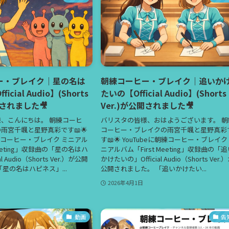
ー・ブレイク｜星の名は
朝練コーヒー・ブレイク｜追いか
cial Audio】(Shorts
たいの【Official Audio】(Shorts
開されました🎥
Ver.)が公開されました🎥
、こんにちは。 朝練コーヒ
バリスタの皆様、おはようございます。 朝
雨宮千颯と星野真彩です📖🌟
コーヒー・ブレイクの雨宮千颯と星野真彩
朝練コーヒー・ブレイク ミニアル
す📖🌟 YouTubeに朝練コーヒー・ブレイク
Meeting」収録曲の「星の名はハ
ニアルバム「First Meeting」収録曲の「
l Audio（Shorts Ver.）が公開
かけたいの」Official Audio（Shorts Ver.
星の名はハピネス」...
公開されました。 「追いかけたい...
2026年4月1日
動画
告