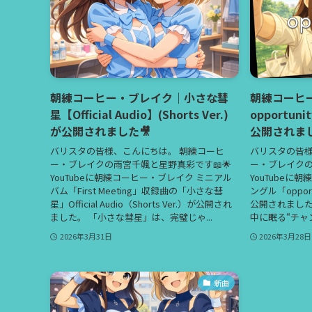
朝練コーヒー・ブレイク｜小さな彗
朝練コーヒ
星【Official Audio】(Shorts Ver.)
opportuni
が公開されました🎥
公開されまし
バリスタの皆様、こんにちは。 朝練コーヒ
バリスタの皆様
ー・ブレイクの雨宮千颯と星野真彩です📖🌟
ー・ブレイクの
YouTubeに朝練コーヒー・ブレイク ミニアル
YouTubeに
バム「First Meeting」収録曲の「小さな彗
ングル「opportu
星」Official Audio（Shorts Ver.）が公開され
公開されました。
ました。 「小さな彗星」は、完璧じゃ...
中に眠る“チャン
2026年3月31日
2026年3月28日
新曲