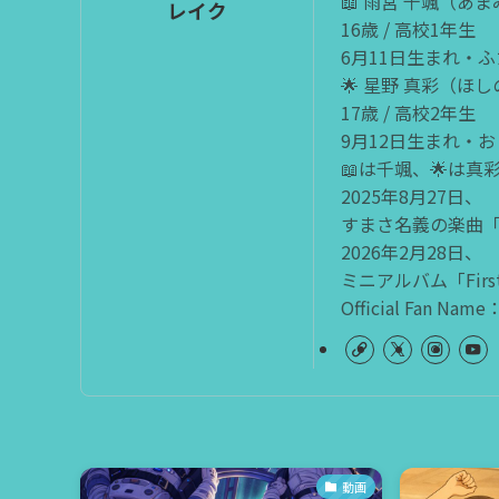
📖 雨宮 千颯（あ
レイク
16歳 / 高校1年生
6月11日生まれ・
🌟 星野 真彩（ほ
17歳 / 高校2年生
9月12日生まれ・
📖は千颯、🌟は
2025年8月27日、
すまさ名義の楽曲
2026年2月28日、
ミニアルバム「Firs
Official Fan Name：
動画