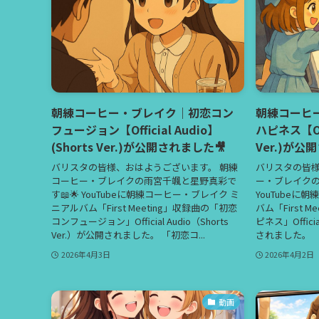
朝練コーヒー・ブレイク｜初恋コン
朝練コーヒ
フュージョン【Official Audio】
ハピネス【Offi
(Shorts Ver.)が公開されました🎥
Ver.)が公
バリスタの皆様、おはようございます。 朝練
バリスタの皆様
コーヒー・ブレイクの雨宮千颯と星野真彩で
ー・ブレイクの
す📖🌟 YouTubeに朝練コーヒー・ブレイク ミ
YouTubeに
ニアルバム「First Meeting」収録曲の「初恋
バム「First 
コンフュージョン」Official Audio（Shorts
ピネス」Officia
Ver.）が公開されました。 「初恋コ...
されました。 「
2026年4月3日
2026年4月2日
動画