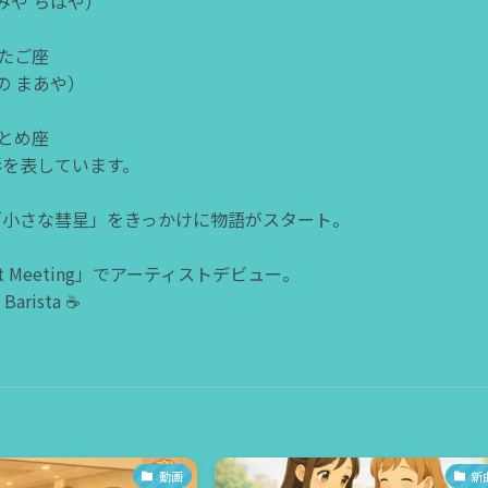
まみや ちはや）
ふたご座
しの まあや）
おとめ座
真彩を表しています。
「小さな彗星」をきっかけに物語がスタート。
t Meeting」でアーティストデビュー。
Barista ☕️
動画
新