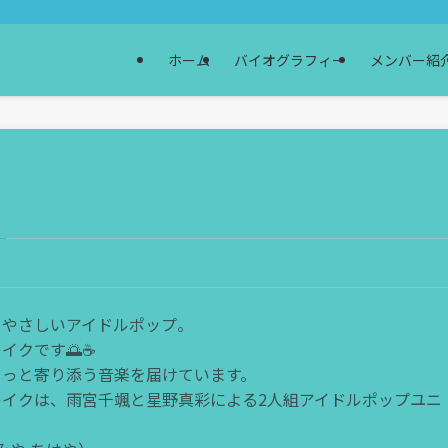
ホーム
バイオグラフィー
メンバー紹
、やさしいアイドルポップ。
クです🌅☕️
そっと寄り添う音楽を届けています。
レイクは、雨宮千颯と星野真彩による2人組アイドルポップユニ