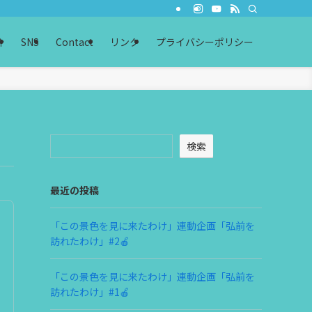
介
SNS
Contact
リンク
プライバシーポリシー
検索
最近の投稿
「この景色を見に来たわけ」連動企画「弘前を
訪れたわけ」#2🍎
「この景色を見に来たわけ」連動企画「弘前を
訪れたわけ」#1🍎