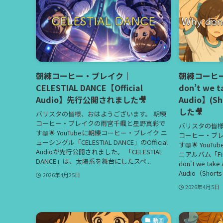
朝練コーヒー・ブレイク｜
朝練コーヒ
CELESTIAL DANCE【Official
don’t we t
Audio】先行公開されました🎥
Audio】(S
した🎥
バリスタの皆様、おはようございます。 朝練
コーヒー・ブレイクの雨宮千颯と星野真彩で
バリスタの皆様
す📖🌟 YouTubeに朝練コーヒー・ブレイク ニ
コーヒー・ブ
ューシングル「CELESTIAL DANCE」のOfficial
す📖🌟 You
Audioが先行公開されました。 「CELESTIAL
ニアルバム「Fir
DANCE」は、太陽系を舞台にしたスペ...
don't we take 
Audio（Shor
2026年4月25日
2026年4月5日
動画