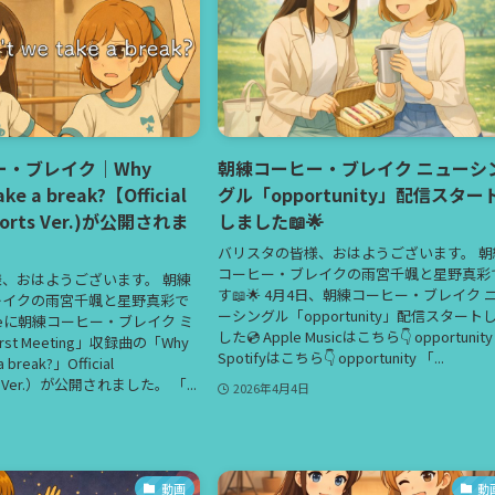
ー・ブレイク｜Why
朝練コーヒー・ブレイク ニューシ
ake a break?【Official
グル「opportunity」配信スター
horts Ver.)が公開されま
しました📖🌟
バリスタの皆様、おはようございます。 朝
コーヒー・ブレイクの雨宮千颯と星野真彩
、おはようございます。 朝練
す📖🌟 4月4日、朝練コーヒー・ブレイク 
レイクの雨宮千颯と星野真彩で
ーシングル「opportunity」配信スタート
Tubeに朝練コーヒー・ブレイク ミ
した💿 Apple Musicはこちら👇 opportunity
st Meeting」収録曲の「Why
Spotifyはこちら👇 opportunity 「...
a break?」Official
ts Ver.）が公開されました。 「...
2026年4月4日
動画
動